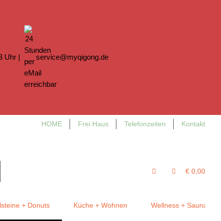
13 Uhr |
service@myqigong.de
HOME
Frei Haus
Telefonzeiten
Kontakt
€ 0,00
steine + Donuts
Küche + Wohnen
Wellness + Sauna