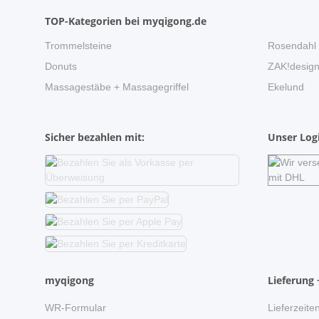
TOP-Kategorien bei myqigong.de
Trommelsteine
Rosendahl
Donuts
ZAK!desig
Massagestäbe + Massagegriffel
Ekelund
Sicher bezahlen mit:
Unser Logi
myqigong
Lieferung 
WR-Formular
Lieferzeite