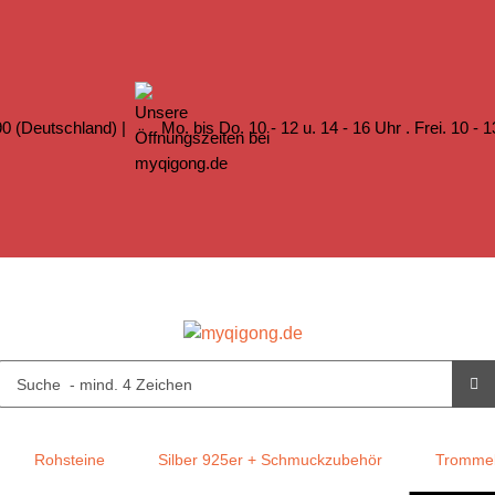
0 (Deutschland) |
Mo. bis Do. 10 - 12 u. 14 - 16 Uhr . Frei. 10 - 
Rohsteine
Silber 925er + Schmuckzubehör
Trommel