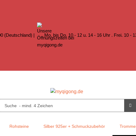
0 (Deutschland) |
Mo. bis Do. 10 - 12 u. 14 - 16 Uhr . Frei. 10 - 
Rohsteine
Silber 925er + Schmuckzubehör
Trommel