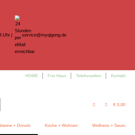
13 Uhr |
service@myqigong.de
HOME
Frei Haus
Telefonzeiten
Kontakt
€ 0,00
steine + Donuts
Küche + Wohnen
Wellness + Sauna