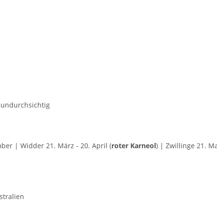
 undurchsichtig
mber | Widder 21. März - 20. April (
roter Karneol
) | Zwillinge 21. Mai
stralien