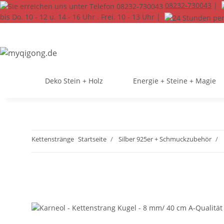
08232-730043
|
bis Do. 10 - 12 u. 14 - 16 Uhr . Frei. 10 - 13 Uhr |
Deko Stein + Holz
Energie + Steine + Magie
Kettenstränge
Startseite
Silber 925er + Schmuckzubehör