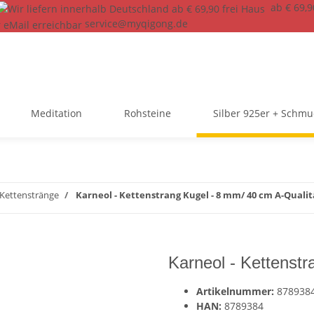
ab € 69,9
service@myqigong.de
Meditation
Rohsteine
Silber 925er + Schm
Kettenstränge
Karneol - Kettenstrang Kugel - 8 mm/ 40 cm A-Qualit
Karneol - Kettenstr
Artikelnummer:
878938
HAN:
8789384