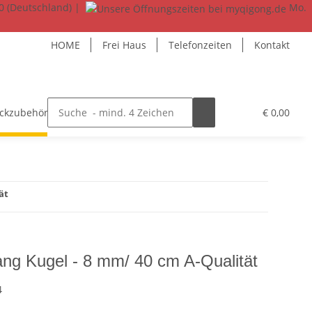
0 (Deutschland) |
Mo.
HOME
Frei Haus
Telefonzeiten
Kontakt
uckzubehör
Trommelsteine + Donuts
Küche + Woh
€ 0,00
ät
ang Kugel - 8 mm/ 40 cm A-Qualität
4