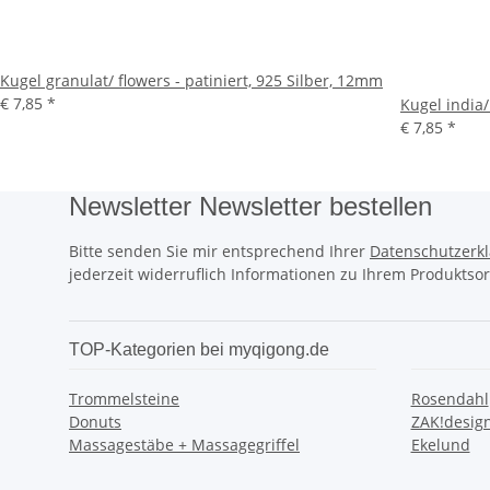
Kugel granulat/ flowers - patiniert, 925 Silber, 12mm
€ 7,85
*
Kugel india/
€ 7,85
*
Newsletter Newsletter bestellen
Bitte senden Sie mir entsprechend Ihrer
Datenschutzerk
jederzeit widerruflich Informationen zu Ihrem Produktsor
TOP-Kategorien bei myqigong.de
Trommelsteine
Rosendahl
Donuts
ZAK!desig
Massagestäbe + Massagegriffel
Ekelund