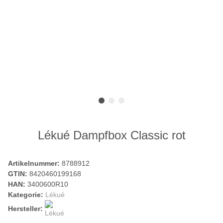
Lékué Dampfbox Classic rot
Artikelnummer:
8788912
GTIN:
8420460199168
HAN:
3400600R10
Kategorie:
Lékué
Hersteller: