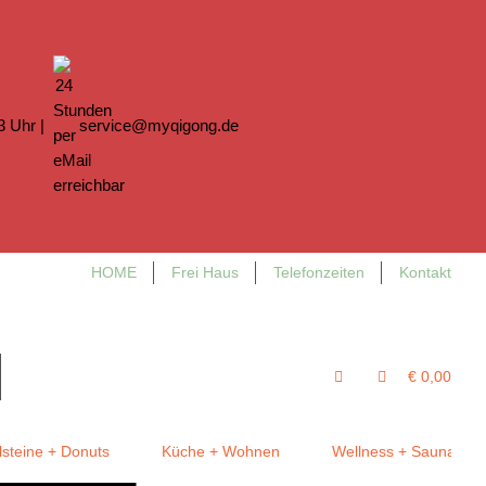
13 Uhr |
service@myqigong.de
HOME
Frei Haus
Telefonzeiten
Kontakt
€ 0,00
steine + Donuts
Küche + Wohnen
Wellness + Sauna