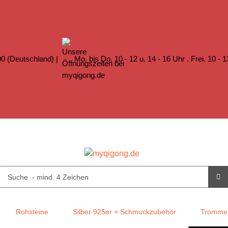
0 (Deutschland) |
Mo. bis Do. 10 - 12 u. 14 - 16 Uhr . Frei. 10 - 
Rohsteine
Silber 925er + Schmuckzubehör
Trommel