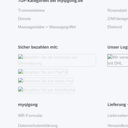
TOP-Kategorien bei myqigong.de
Trommelsteine
Rosendahl
Donuts
ZAK!desig
Massagestäbe + Massagegriffel
Ekelund
Sicher bezahlen mit:
Unser Logi
myqigong
Lieferung 
WR-Formular
Lieferzeite
Datenschutzerklärung
Versandkos