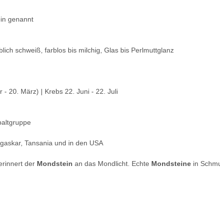
in genannt
blich schweiß, farblos bis milchig, Glas bis Perlmuttglanz
- 20. März) | Krebs 22. Juni - 22. Juli
paltgruppe
dagaskar, Tansania und in den USA
rinnert der
Mondstein
an das Mondlicht. Echte
Mondsteine
in Schmuc