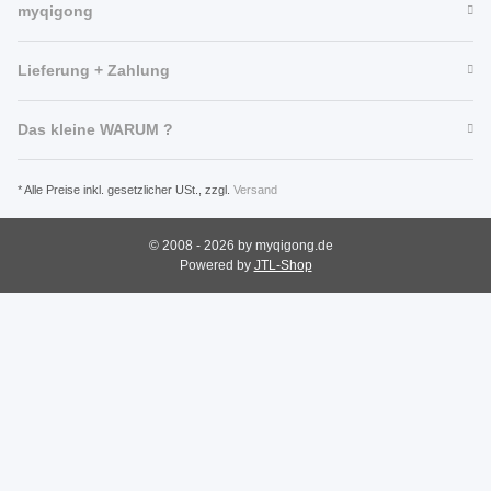
myqigong
Lieferung + Zahlung
Das kleine WARUM ?
* Alle Preise inkl. gesetzlicher USt., zzgl.
Versand
© 2008 - 2026 by myqigong.de
Powered by
JTL-Shop