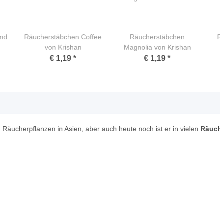
nd
Räucherstäbchen Coffee
Räucherstäbchen
von Krishan
Magnolia von Krishan
€ 1,19
*
€ 1,19
*
 Räucherpflanzen in Asien, aber auch heute noch ist er in vielen
Räuc