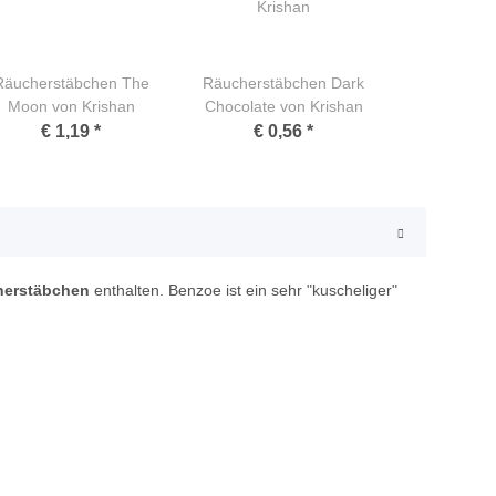
Räucherstäbchen The
Räucherstäbchen Dark
Moon von Krishan
Chocolate von Krishan
€ 1,19
*
€ 0,56
*
herstäbchen
enthalten. Benzoe ist ein sehr "kuscheliger"