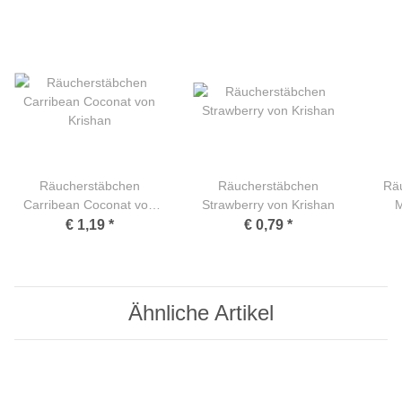
Räucherstäbchen
Räucherstäbchen
Rä
Carribean Coconat von
Strawberry von Krishan
M
Krishan
€ 1,19
*
€ 0,79
*
Ähnliche Artikel