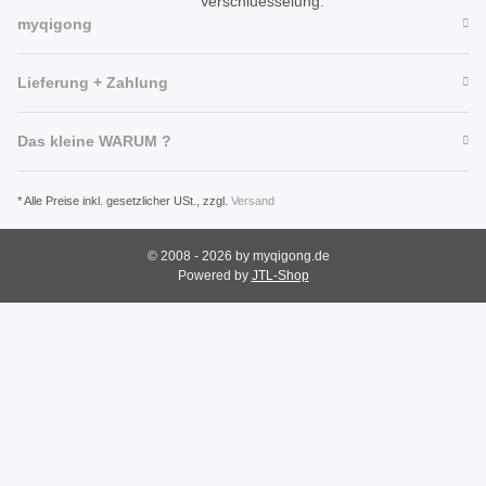
myqigong
Lieferung + Zahlung
Das kleine WARUM ?
* Alle Preise inkl. gesetzlicher USt., zzgl.
Versand
© 2008 - 2026 by myqigong.de
Powered by
JTL-Shop