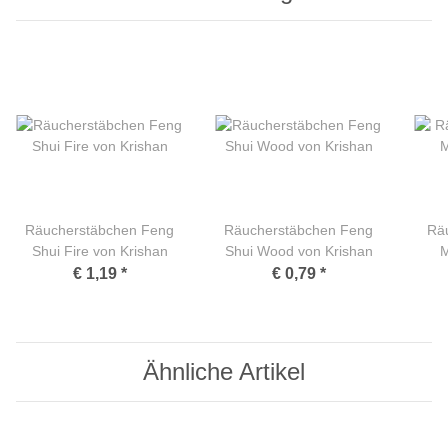
Räucherstäbchen Feng
Räucherstäbchen Feng
Rä
Shui Fire von Krishan
Shui Wood von Krishan
M
€ 1,19
*
€ 0,79
*
Ähnliche Artikel