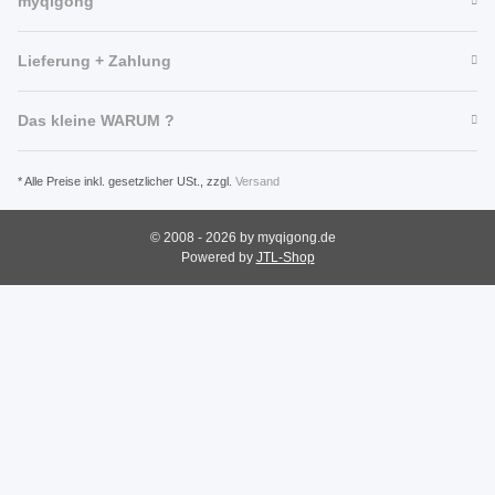
myqigong
Lieferung + Zahlung
Das kleine WARUM ?
* Alle Preise inkl. gesetzlicher USt., zzgl.
Versand
© 2008 - 2026 by myqigong.de
Powered by
JTL-Shop