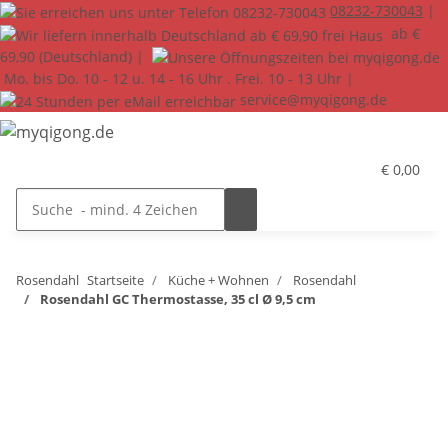
08232-730043
|
ab €
69,90 (Deutschland) |
Mo. bis Do. 10 - 12 u. 14 - 16 Uhr . Frei. 10 - 13 Uhr |
service@myqigong.de
€ 0,00
Rosendahl
Startseite
Küche + Wohnen
Rosendahl
Rosendahl GC Thermostasse, 35 cl Ø 9,5 cm