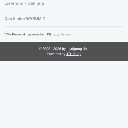
Lieferung + Zahlung
Das kleine WARUM ?
* Alle Preise inkl. gesetzlicher USt., zzgl.
Versand
© 2008 - 2026 by myqigong.de
Powered by
JTL-Shop