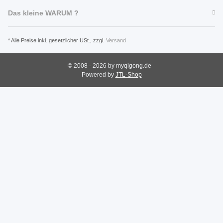
Das kleine WARUM ?
* Alle Preise inkl. gesetzlicher USt., zzgl.
Versand
© 2008 - 2026 by myqigong.de
Powered by
JTL-Shop