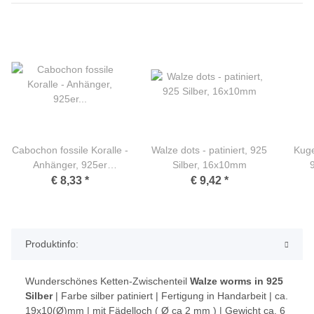
Cabochon fossile Koralle -
Walze dots - patiniert, 925
Kuge
Anhänger, 925er
Silber, 16x10mm
Silberöse - 40x30 mm
€ 8,33
*
€ 9,42
*
Produktinfo:
Wunderschönes Ketten-Zwischenteil
Walze worms in 925
Silber
| Farbe silber patiniert | Fertigung in Handarbeit | ca.
19x10(Ø)mm | mit Fädelloch ( Ø ca 2 mm ) | Gewicht ca. 6