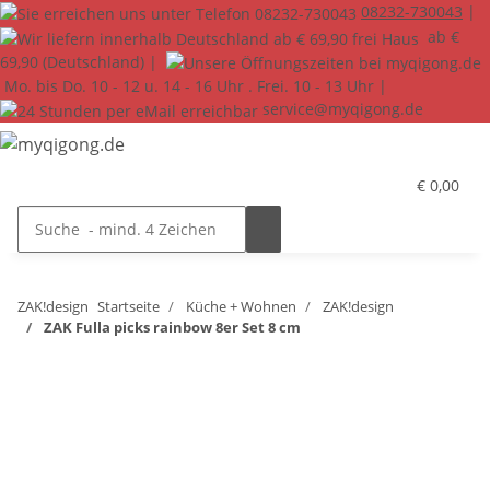
08232-730043
|
ab €
69,90 (Deutschland) |
Mo. bis Do. 10 - 12 u. 14 - 16 Uhr . Frei. 10 - 13 Uhr |
service@myqigong.de
€ 0,00
ZAK!design
Startseite
Küche + Wohnen
ZAK!design
ZAK Fulla picks rainbow 8er Set 8 cm