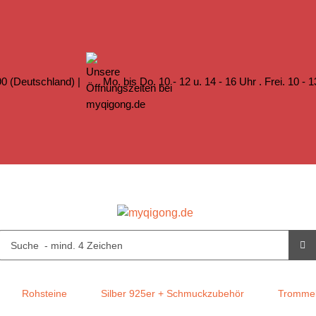
0 (Deutschland) |
Mo. bis Do. 10 - 12 u. 14 - 16 Uhr . Frei. 10 - 
Rohsteine
Silber 925er + Schmuckzubehör
Trommel