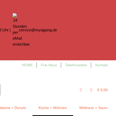
13 Uhr |
service@myqigong.de
HOME
Frei Haus
Telefonzeiten
Kontakt
€ 0,00
steine + Donuts
Küche + Wohnen
Wellness + Sauna