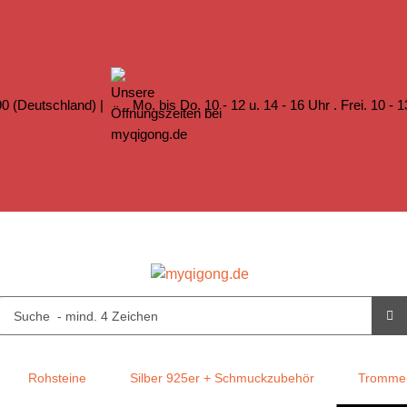
0 (Deutschland) |
Mo. bis Do. 10 - 12 u. 14 - 16 Uhr . Frei. 10 - 
Rohsteine
Silber 925er + Schmuckzubehör
Trommel