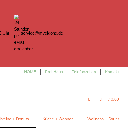
13 Uhr |
service@myqigong.de
HOME
Frei Haus
Telefonzeiten
Kontakt
€ 0,00
steine + Donuts
Küche + Wohnen
Wellness + Sauna