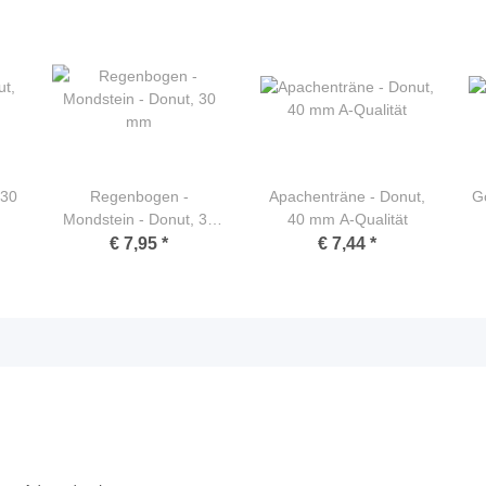
 30
Regenbogen -
Apachenträne - Donut,
Go
Mondstein - Donut, 30
40 mm A-Qualität
mm
€ 7,95
*
€ 7,44
*