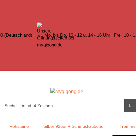
0 (Deutschland) |
Mo. bis Do. 10 - 12 u. 14 - 16 Uhr . Frei. 10 - 
Rohsteine
Silber 925er + Schmuckzubehör
Trommel