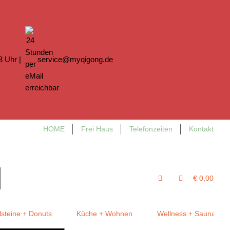
13 Uhr |
service@myqigong.de
HOME
Frei Haus
Telefonzeiten
Kontakt
€ 0,00
steine + Donuts
Küche + Wohnen
Wellness + Sauna