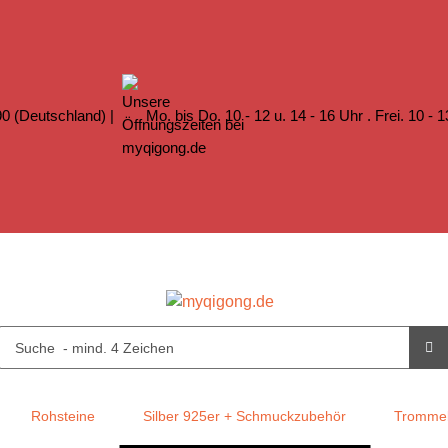
0 (Deutschland) |
Mo. bis Do. 10 - 12 u. 14 - 16 Uhr . Frei. 10 - 
Rohsteine
Silber 925er + Schmuckzubehör
Trommel