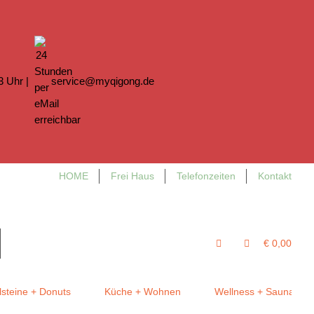
13 Uhr |
service@myqigong.de
HOME
Frei Haus
Telefonzeiten
Kontakt
€ 0,00
steine + Donuts
Küche + Wohnen
Wellness + Sauna