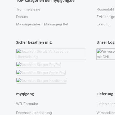
TOP-Kategorien bei myqigong.de
Trommelsteine
Rosendahl
Donuts
ZAK!desig
Massagestäbe + Massagegriffel
Ekelund
Sicher bezahlen mit:
Unser Logi
myqigong
Lieferung 
WR-Formular
Lieferzeite
Datenschutzerklärung
Versandkos