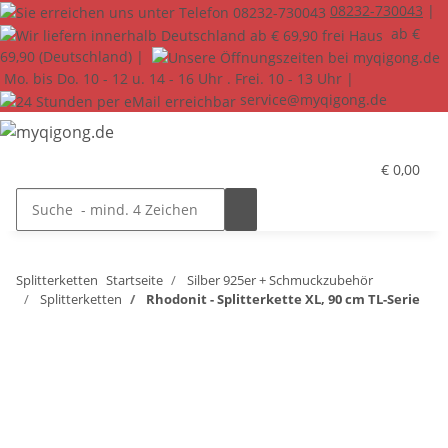
08232-730043
|
ab €
69,90 (Deutschland) |
Mo. bis Do. 10 - 12 u. 14 - 16 Uhr . Frei. 10 - 13 Uhr |
service@myqigong.de
€ 0,00
Splitterketten
Startseite
Silber 925er + Schmuckzubehör
Splitterketten
Rhodonit - Splitterkette XL, 90 cm TL-Serie