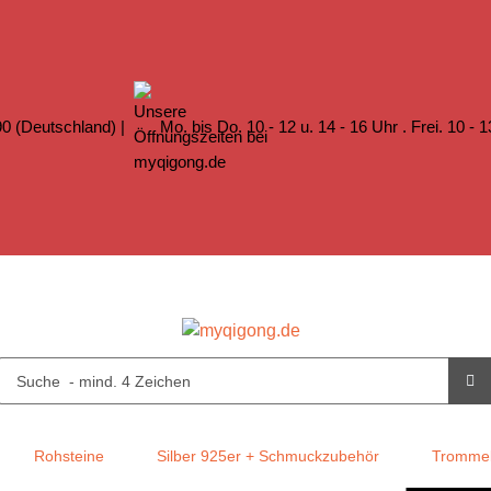
0 (Deutschland) |
Mo. bis Do. 10 - 12 u. 14 - 16 Uhr . Frei. 10 - 
Rohsteine
Silber 925er + Schmuckzubehör
Trommel