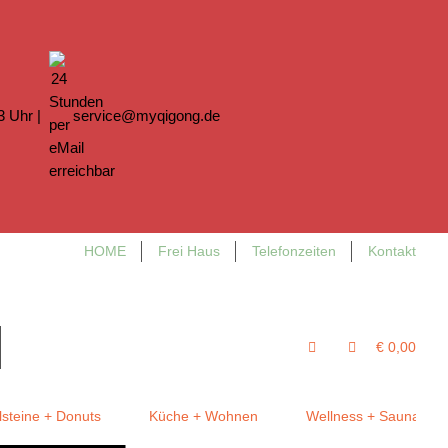
13 Uhr |
service@myqigong.de
HOME
Frei Haus
Telefonzeiten
Kontakt
€ 0,00
steine + Donuts
Küche + Wohnen
Wellness + Sauna