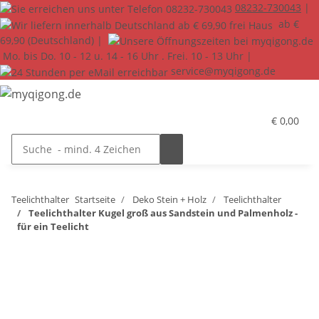
08232-730043
|
ab €
69,90 (Deutschland) |
Mo. bis Do. 10 - 12 u. 14 - 16 Uhr . Frei. 10 - 13 Uhr |
service@myqigong.de
€ 0,00
Teelichthalter
Startseite
Deko Stein + Holz
Teelichthalter
Teelichthalter Kugel groß aus Sandstein und Palmenholz -
für ein Teelicht