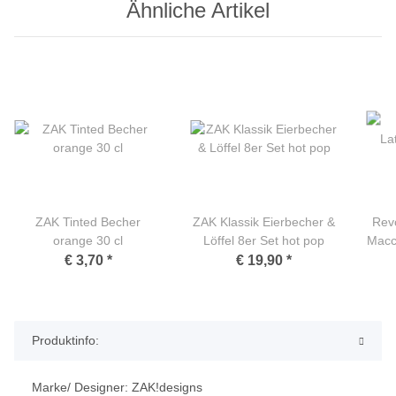
Ähnliche Artikel
ZAK Tinted Becher
ZAK Klassik Eierbecher &
Revo
orange 30 cl
Löffel 8er Set hot pop
Macch
€ 3,70
*
€ 19,90
*
Produktinfo:
Marke/ Designer: ZAK!designs